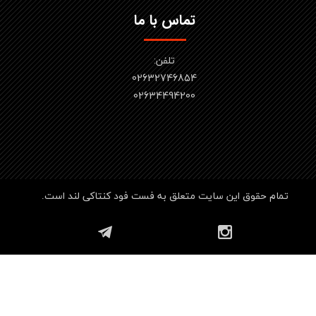
تماس با ما
تلفن:
02632746854
​​​​​​​02634494200
تمام حقوق این سایت متعلق به فست فود کنتاکی لند است.