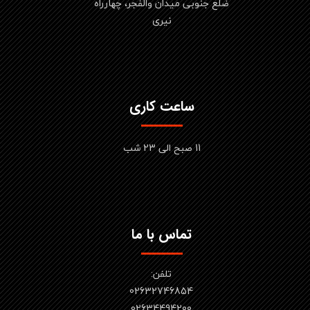
ضلع جنوبی میدان والفجر، چهارراه
نیری
ساعت کاری
11 صبح الی 23 شب
تماس با ما
تلفن:
02632746854
​​​​​​​02634494200