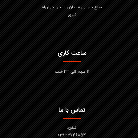
ضلع جنوبی میدان والفجر، چهارراه
نیری
ساعت کاری
11 صبح الی 23 شب
تماس با ما
تلفن:
02632746854