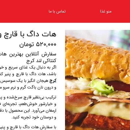
منو غذا
تماس با ما
هات داگ با قارچ و
۵۲۰,۰۰۰ تومان
سفارش آنللاین بهترین هات
کنتاکی لند کرج
اگر به دنبال یک غذای سریع و خوش
باشد، هات داگ با قارچ و پنیر ک
کرج
هیجان انگیز با یک سوسیس لذیذ
و درون نان باگت گرم و نرم سرو م
ترکیب بی‌نظیر قارچ سرخ‌شده و پنیر
و خیارشور خوش‌طعم، تجربه‌ای ف
ارمغان می‌آورد. این محصول با دق
و دوستان خود تجربه کنید
.
با سفارش هات داگ با قارچ و پنیر