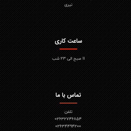
نیری
ساعت کاری
11 صبح الی 23 شب
تماس با ما
تلفن:
02632746854
​​​​​​​02634494200