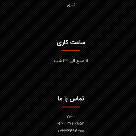
نیری
ساعت کاری
11 صبح الی 23 شب
تماس با ما
تلفن:
02632746854
​​​​​​​02634494200