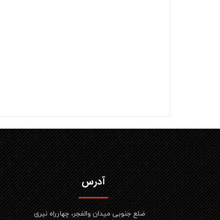
آدرس
ضلع جنوبی میدان والفجر، چهارراه نیری