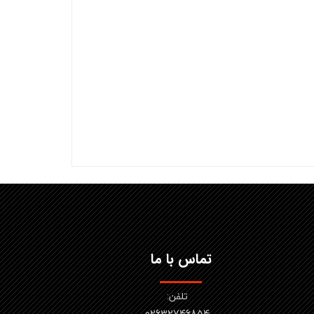
تماس با ما
تلفن:
02632746854