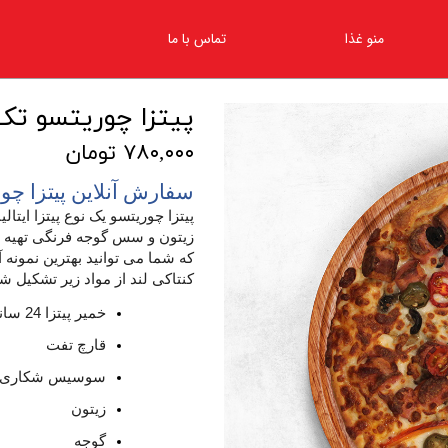
منو غذا
تماس با ما
پیتزا چوریتسو تک 
۷۸۰,۰۰۰ تومان
سفارش آنلاین پیتزا چور
پیتزا چوریتسو یک نوع پیتزا ایتا
زیتون و سس گوجه فرنگی تهیه می
که شما می توانید بهترین نمونه آ
کنتاکی لند از مواد زیر تشکیل 
خمیر پیتزا 24 سانتی
قارچ تفت
سوسیس شکاری80درصد چوریتسو
زیتون
گوجه