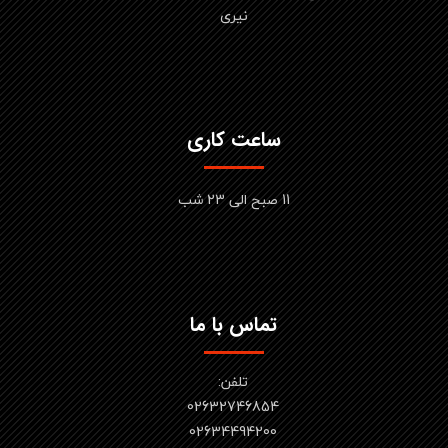
نیری
ساعت کاری
11 صبح الی 23 شب
تماس با ما
تلفن:
02632746854
​​​​​​​02634494200