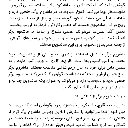
گوشتی دارند که با تفت دادن و اضافه کردن ادویه‌جات، طعمی قوی‌تر و
دلچسب‌تر پیدا می‌کنند
. تنوع سبزیجات در ماشروم برگر، طعمی تازه و
شاداب به آن می‌بخشد. کاهو، گوجه، خیار و پیاز، از جمله سبزیجات
رایج در این ساندویچ هستند که طعمی تازه‌تر و تُردتر به آن می‌بخشند.
ضمن آنکه سس‌ها می‌توانند طعمی متنوع و جدید به ماشروم برگر
اضافه کنند. سس کچاپ، سس مایونز، سس خردل و سس‌های گیاهی،
از جمله سس‌های محبوب برای این ساندویچ هستند
.
ماشروم برگر به دلیل استفاده از قارچ، منبع غنی از ویتامین‌ها، مواد
معدنی و آنتی‌اکسیدان‌ها است
.
قارچ‌ها کالری و چربی کمی دارند و به
همین دلیل برای افراد در حال رژیم غذایی مناسب هستند
.
ماشروم برگر
منبع خوبی از فیبر است که به سلامت گوارش کمک می‌کند
.
ماشروم برگر
طعمی لذیذ و دلچسب دارد و می‌تواند به عنوان یک ساندویچ جذاب و
متنوع، در رژیم غذایی افراد جای بگیرد
.
خرید ماشروم برگر از کنتاکی لند
بدون تردید قارچ برگر یکی از خوشمزه‌ترین برگرهایی است که می‌توانید
میل کنید. شما می‌توانید با سفارش آنلاین بهترین ماشروم برگر کرج از
کنتاکی لند، طعم بی نظیر این غذای خوشمزه را به خود هدیه دهید. در
کنتاکی لند کرج شما می‌توانید تنوعی فوق العاده از انواع غذاها را بیابید