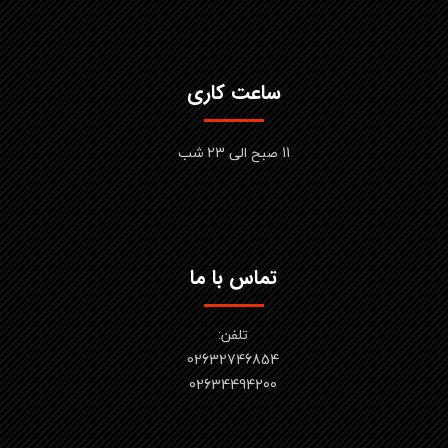
ساعت کاری
11 صبح الی 23 شب
تماس با ما
تلفن:
02632746854
​​​​​​​02634494200