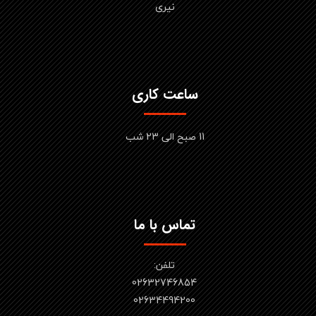
نیری
ساعت کاری
11 صبح الی 23 شب
تماس با ما
تلفن:
02632746854
​​​​​​​02634494200