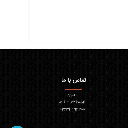
تماس با ما
تلفن:
02632746854
​​​​​​​02634494200