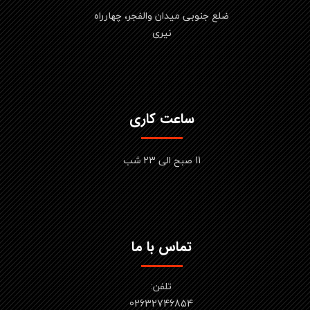
ضلع جنوبی میدان والفجر، چهارراه
نیری
ساعت کاری
11 صبح الی 23 شب
تماس با ما
تلفن:
02632746854