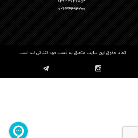
02632746854
​​​​​​​02634494200
تمام حقوق این سایت متعلق به فست فود کنتاکی لند است.