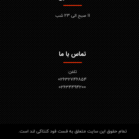
11 صبح الی 23 شب
تماس با ما
تلفن:
02632746854
​​​​​​​02634494200
تمام حقوق این سایت متعلق به فست فود کنتاکی لند است.