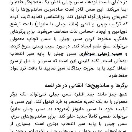
در دنیای فست فودها، سس چیلی نقش یک معجزه‌گر طعم را
ایفا می‌کند. این سس قادر است ساده‌ترین ساندویچ‌ها را به
تجربه‌ای رستوران‌گونه تبدیل کند. روانشناسی تغذیه ثابت کرده
که ترکیب چربی و تندی (مانند چیلی با مایونز) باعث ترشح
دوپامین و ایجاد احساس لذت مضاعف می‌شود. برای برگرهای
خانگی، مخلوط کردن سس چیلی با سس کچاپ معمولی
می‌تواند عمق طعم ایجاد کند. در مورد
سیب ‌زمینی سرخ کرده،
و
سیب زمینی سوخاری
سس چیلی با پایه سیر انتخاب
ایده‌آلی است. نکته کلیدی این است که سس را یا قبل از سرو
اضافه کنید یا به صورت جداگانه سرو نمایید تا بافت ترد مواد
حفظ شود
.
برگرها و ساندویچ‌ها: انقلابی در هر لقمه
هیچ چیز مانند چند قطره سس چیلی نمی‌تواند یک برگر
معمولی را به یک تجربه منحصر به فرد تبدیل کند. این سس با
ترکیب خود با سس مایونز (معروف به سس چیلی مایو)
می‌تواند طعمی کاملاً جدید خلق کند. برای ساندویچ‌های مرغ،
سس چیلی با پایه سیر انتخاب بهتری است. بسیاری از
رستوران‌های معتبر جهان، سس‌های چیلی اختصاصی خود را