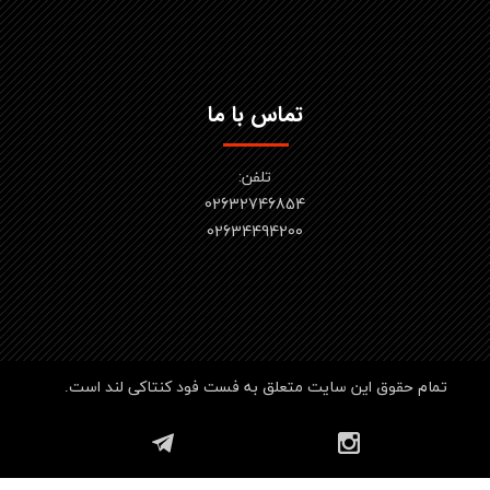
تماس با ما
تلفن:
02632746854
​​​​​​​02634494200
تمام حقوق این سایت متعلق به فست فود کنتاکی لند است.