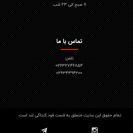
11 صبح الی 23 شب
تماس با ما
تلفن:
02632746854
​​​​​​​02634494200
تمام حقوق این سایت متعلق به فست فود کنتاکی لند است.