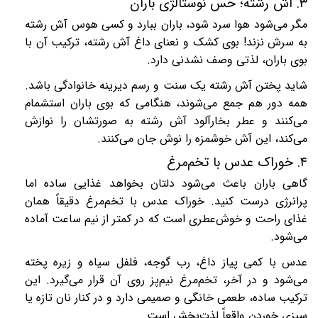
۳
.
آش رشته؛ حس نوستالژی باران
مگر می‌شود هوا سرد شود، باران ببارد و کسی هوس آش رشته
به سرش نزند! بوی کشک و نعنای داغ آش رشته، ترکیب آن با
بوی باران، لذتی وصف نشدنی دارد.
شاید پختن آش رشته یک سنت و رسم دیرینه خانوادگی باشد.
همه دور هم جمع می‌شوند، هنگامی که بوی باران استشمام
می‌کنند و عطر بخارآلود آش رشته به صورتشان را نوازش
می‌کند، این آش خوشمزه را نوش جان می‌کنند.
۴
.
خوراک عدس با تخم‌مرغ
گاهی باران باعث می‌شود دلتان بخواهد غذایی ساده اما
پرانرژی درست کنید. خوراک عدس با تخم‌مرغ دقیقاً همان
غذای راحت و خوش‌عطری است که در کمتر از نیم ساعت آماده
می‌شود
.
عدس با کمی پیاز داغ، رب گوجه، فلفل سیاه و زیره پخته
می‌شود و در آخر، تخم‌مرغ نیم‌پز روی آن قرار می‌گیرد. این
ترکیب ساده، طعمی خانگی و صمیمی دارد و در کنار نان تازه یا
سبزی خوردن واقعاً لذت‌بخش است
.