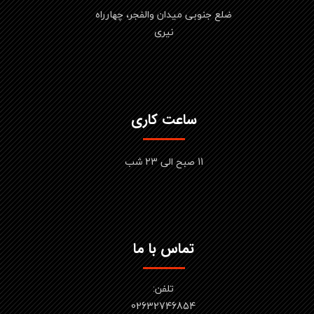
ضلع جنوبی میدان والفجر، چهارراه
نیری
ساعت کاری
11 صبح الی 23 شب
تماس با ما
تلفن:
02632746854