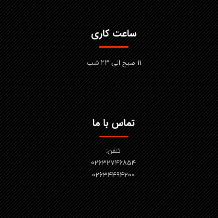
ساعت کاری
11 صبح الی 23 شب
تماس با ما
تلفن:
02632746854
​​​​​​​02634494200